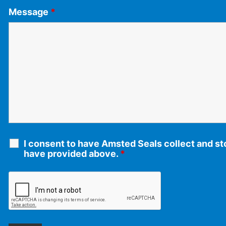
Message
*
I consent to have Amsted Seals collect and sto
have provided above.
*