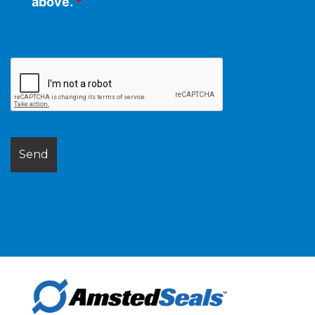
above.
*