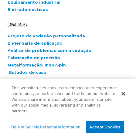
Equipamento industrial
Eletrodomésticos
CAPACIDADES
Projeto de vedação personalizada
Engenharia de aplicação
Análise de problemas com a vedação
Fabricação de precisão
Metalformação: Inno-Spin
Estudos de caso
EMPRESA
This website uses cookies to enhance user experience
and to analyze performance and traffic on our website.
Carreiras
We also share information about your use of our site
with our social media, advertising and analytics
Novidades
partners.
Fale conosco
Inovação
Do Not Sell My Personal Information
Accept Cookies
Teste
Sustentabilidade