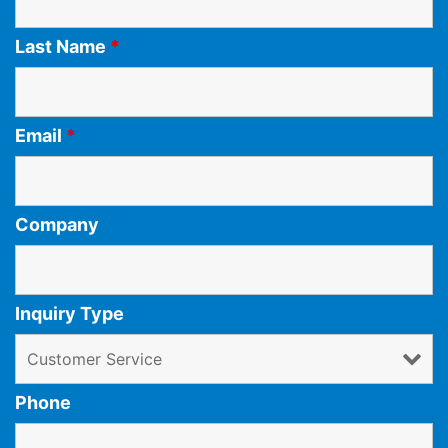
Last Name
*
Email
*
Company
Inquiry Type
Phone