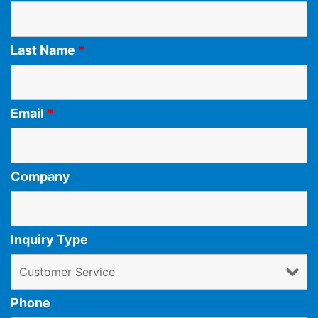
Last Name
*
Email
*
Company
Inquiry Type
Phone