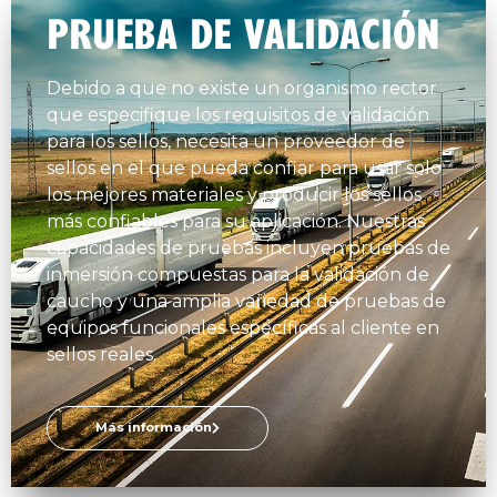
PRUEBA DE VALIDACIÓN
Debido a que no existe un organismo rector
que especifique los requisitos de validación
para los sellos, necesita un proveedor de
sellos en el que pueda confiar para usar solo
los mejores materiales y producir los sellos
más confiables para su aplicación. Nuestras
capacidades de pruebas incluyen pruebas de
inmersión compuestas para la validación de
caucho y una amplia variedad de pruebas de
equipos funcionales específicas al cliente en
sellos reales.
Más información