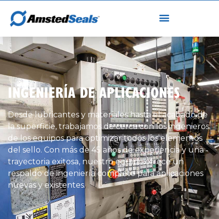
INGENIERÍA DE APLICACIONES
Desde lubricantes y materiales hasta el acabado de
la superficie, trabajamos de cerca con los ingenieros
de los equipos para optimizar todos los elementos
del sello. Con más de 45 años de experiencia y una
trayectoria exitosa, nuestro equipo ofrece un
respaldo de ingeniería completo para aplicaciones
nuevas y existentes.