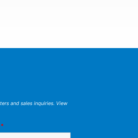
ers and sales inquiries. View
e
*