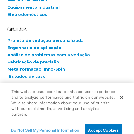
Equipamento industrial
Eletrodomésticos
CAPACIDADES
Projeto de vedação personalizada
Engenharia de aplicação
Análise de problemas com a vedação
Fabricação de precisão
Metalformação: Inno-Spin
Estudos de caso
EMPRESA
This website uses cookies to enhance user experience
and to analyze performance and traffic on our website.
Carreiras
We also share information about your use of our site
with our social media, advertising and analytics
Novidades
partners.
Fale conosco
Inovação
Do Not Sell My Personal Information
Accept Cookies
Teste