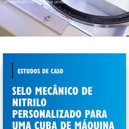
enviado ao cliente para revisão.
ESTUDOS DE CASO
SELO MECÂNICO DE
NITRILO
PERSONALIZADO PARA
UMA CUBA DE MÁQUINA