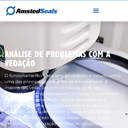
ANÁLISE DE PROBLEMAS COM A
VEDAÇÃO
O funcionamento adequado da vedação é tratado como
uma das principais prioridades da Amsted Seals. A
maioria das vedações problemáticas pode ser
diagnosticada e reprojetada em 24 horas. Nossa equipe
de engenharia de vedação analisa rapidamente a
vedação com falha e o equipamento e as variáveis
operacionais para determinar a causa exata da falha. Um
design personalizado é então criado usando nosso
protocolo de otimização de vedação proprietário e