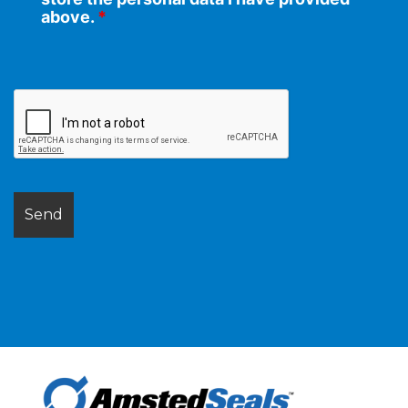
above.
*