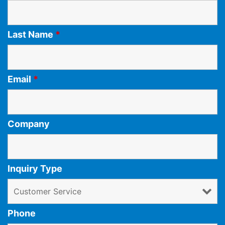
Last Name
*
Email
*
Company
Inquiry Type
Phone