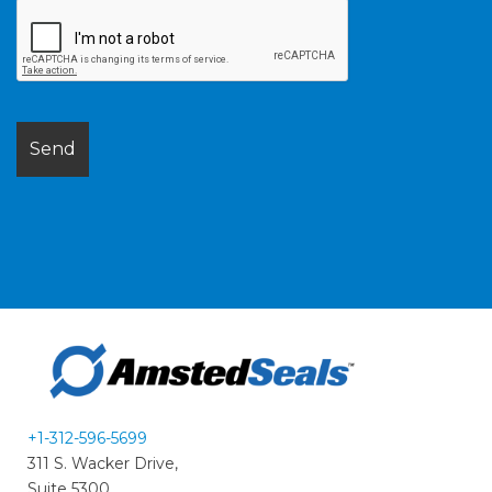
+1-312-596-5699
311 S. Wacker Drive,
Suite 5300