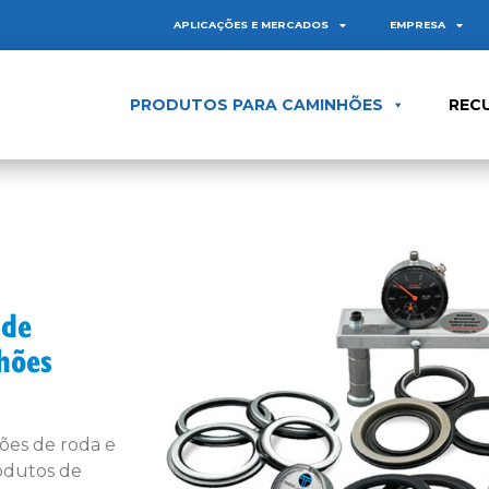
APLICAÇÕES E MERCADOS
EMPRESA
PRODUTOS PARA CAMINHÕES
REC
 de
hões
ões de roda e
rodutos de