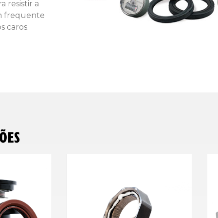
resistir a
m frequente
s caros.
ÕES