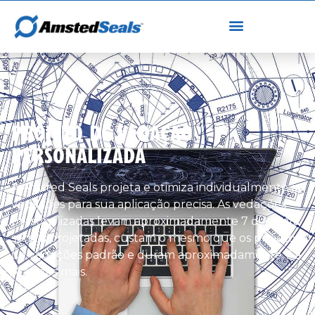
PROJETO DE VEDAÇÃO
PERSONALIZADA
A Amsted Seals projeta e otimiza individualmente as
vedações para sua aplicação precisa. As vedações
personalizadas levam aproximadamente 7 dias para
serem projetadas, custam o mesmo que os projetos
de vedações padrão e duram aproximadamente 7 a
10 vezes mais.