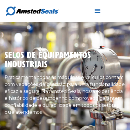
SELOS DE EQUIPAMENTOS
INDUSTRIAIS
Praticamente todas as máquinas e veículos contam
com vedações de precisão para uma funcionalidade
eficaz e segura. Na Amsted Seals, nossa experiência
e histórico de desempenho comprovado garantem
confiabilidade e durabilidade em todos os setores
que atendemos.