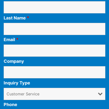
Last Name
*
Email
*
Company
Inquiry Type
Phone