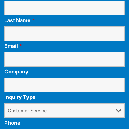
Last Name
*
Email
*
Company
Inquiry Type
Phone